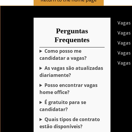
to
the
home
Vagas
page
Perguntas
Vagas
Frequentes
Vagas
Como posso me
Vagas
candidatar a vagas?
Vagas
As vagas são atualizadas
diariamente?
Posso encontrar vagas
home office?
É gratuito para se
candidatar?
Quais tipos de contrato
estão disponíveis?