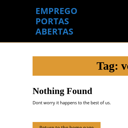
Skip
EMPREGO
to
content
PORTAS
Skip
ABERTAS
to
content
Tag:
v
Nothing Found
Dont worry it happens to the best of us.
Return
Return to the home page