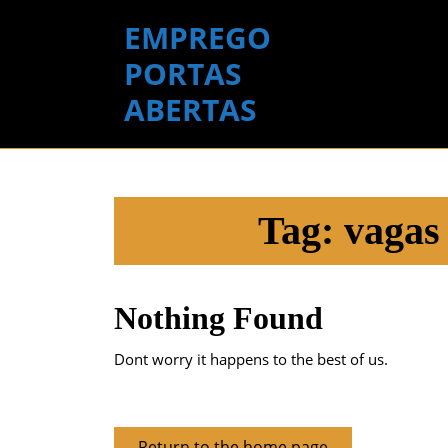
Skip
EMPREGO
to
content
PORTAS
Skip
ABERTAS
to
content
Tag:
vagas
Nothing Found
Dont worry it happens to the best of us.
Return
Return to the home page