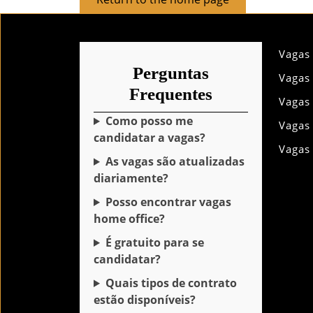
to
the
home
Vagas
page
Perguntas
Vagas
Frequentes
Vagas
Como posso me
Vagas
candidatar a vagas?
Vagas
As vagas são atualizadas
diariamente?
Posso encontrar vagas
home office?
É gratuito para se
candidatar?
Quais tipos de contrato
estão disponíveis?