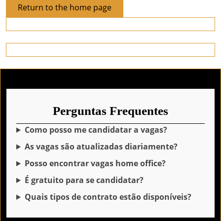
Return
Return to the home page
to
the
home
page
Perguntas Frequentes
Como posso me candidatar a vagas?
As vagas são atualizadas diariamente?
Posso encontrar vagas home office?
É gratuito para se candidatar?
Quais tipos de contrato estão disponíveis?