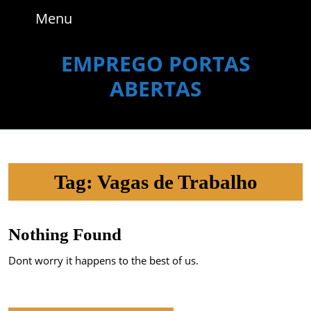
Skip
Menu
Menu
to
content
Skip
EMPREGO PORTAS
to
ABERTAS
content
Tag:
Vagas de Trabalho
Nothing Found
Dont worry it happens to the best of us.