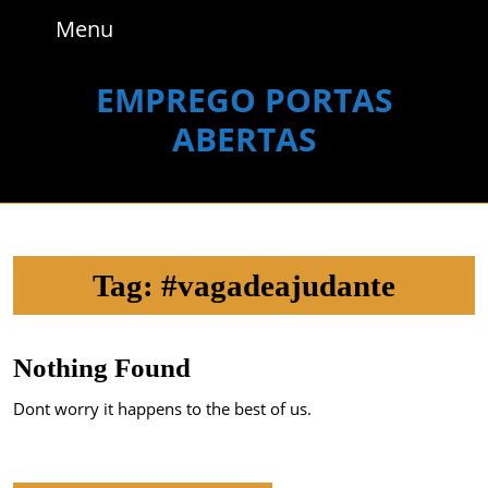
Skip
Menu
Menu
to
content
Skip
EMPREGO PORTAS
to
ABERTAS
content
Tag:
#vagadeajudante
Nothing Found
Dont worry it happens to the best of us.