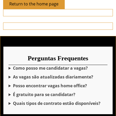
Return
Return to the home page
to
the
home
page
Perguntas Frequentes
Como posso me candidatar a vagas?
As vagas são atualizadas diariamente?
Posso encontrar vagas home office?
É gratuito para se candidatar?
Quais tipos de contrato estão disponíveis?