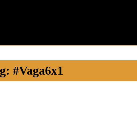
g:
#Vaga6x1