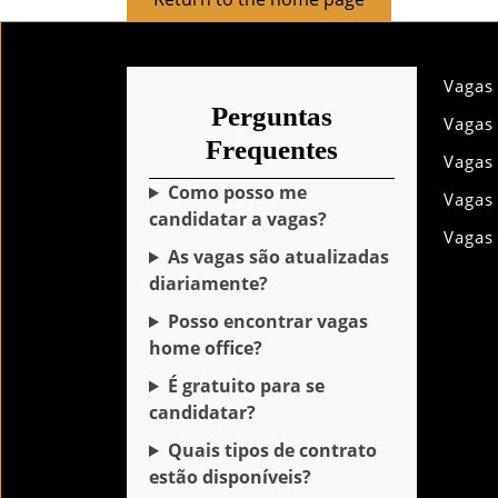
to
the
home
Vagas
page
Perguntas
Vagas
Frequentes
Vagas
Como posso me
Vagas
candidatar a vagas?
Vagas
As vagas são atualizadas
diariamente?
Posso encontrar vagas
home office?
É gratuito para se
candidatar?
Quais tipos de contrato
estão disponíveis?