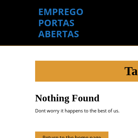
Skip
EMPREGO
to
content
PORTAS
Skip
ABERTAS
to
content
Ta
Nothing Found
Dont worry it happens to the best of us.
Return
Return to the home page