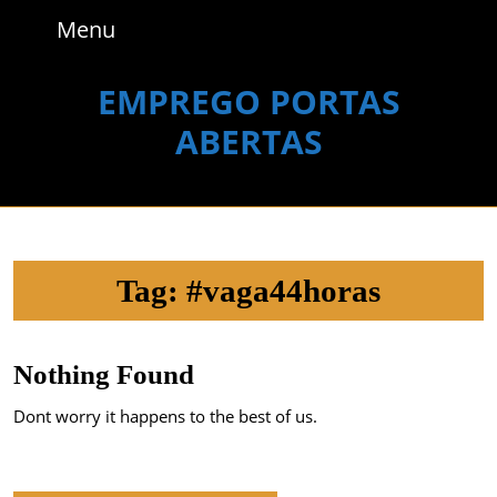
Skip
Menu
Menu
to
content
Skip
EMPREGO PORTAS
to
ABERTAS
content
Tag:
#vaga44horas
Nothing Found
Dont worry it happens to the best of us.