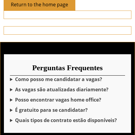
Return
Return to the home page
to
the
home
page
Perguntas Frequentes
Como posso me candidatar a vagas?
As vagas são atualizadas diariamente?
Posso encontrar vagas home office?
É gratuito para se candidatar?
Quais tipos de contrato estão disponíveis?