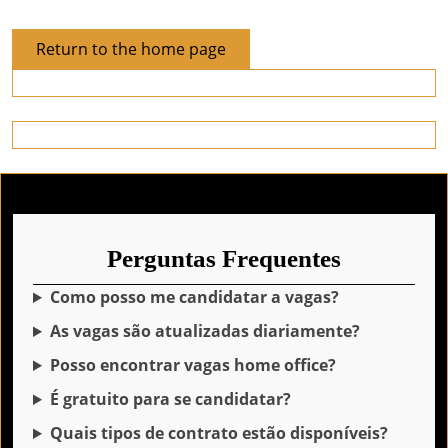
Return
Return to the home page
to
the
home
page
Perguntas Frequentes
Como posso me candidatar a vagas?
As vagas são atualizadas diariamente?
Posso encontrar vagas home office?
É gratuito para se candidatar?
Quais tipos de contrato estão disponíveis?