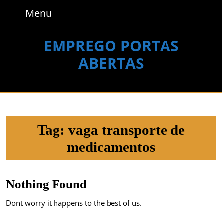
Skip
Menu
Menu
to
content
Skip
EMPREGO PORTAS
to
ABERTAS
content
Tag:
vaga transporte de
medicamentos
Nothing Found
Dont worry it happens to the best of us.