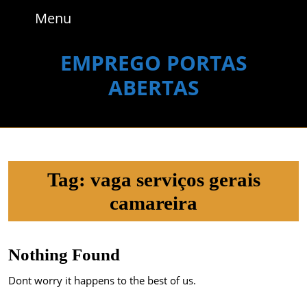
Skip
Menu
Menu
to
content
Skip
EMPREGO PORTAS
to
ABERTAS
content
Tag:
vaga serviços gerais
camareira
Nothing Found
Dont worry it happens to the best of us.