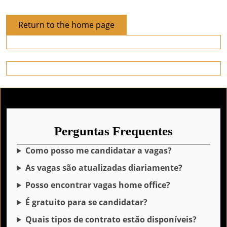
Return
Return to the home page
to
the
home
page
Perguntas Frequentes
Como posso me candidatar a vagas?
As vagas são atualizadas diariamente?
Posso encontrar vagas home office?
É gratuito para se candidatar?
Quais tipos de contrato estão disponíveis?