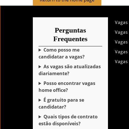
to
the
home
Vagas
page
Perguntas
Vagas
Frequentes
Vagas
Como posso me
Vagas
candidatar a vagas?
Vagas
As vagas são atualizadas
diariamente?
Posso encontrar vagas
home office?
É gratuito para se
candidatar?
Quais tipos de contrato
estão disponíveis?