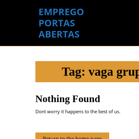
Skip
EMPREGO
to
content
PORTAS
Skip
ABERTAS
to
content
Tag:
vaga grup
Nothing Found
Dont worry it happens to the best of us.
Return
Return to the home page