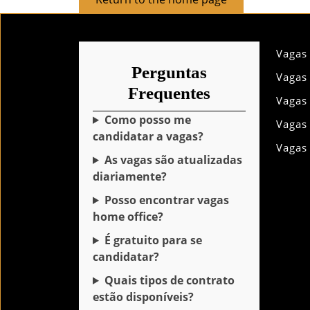
to
the
home
Vagas
page
Perguntas
Vagas
Frequentes
Vagas
Como posso me
Vagas
candidatar a vagas?
Vagas
As vagas são atualizadas
diariamente?
Posso encontrar vagas
home office?
É gratuito para se
candidatar?
Quais tipos de contrato
estão disponíveis?