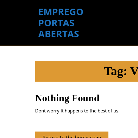
Skip
EMPREGO
to
content
PORTAS
Skip
ABERTAS
to
content
Tag:
V
Nothing Found
Dont worry it happens to the best of us.
Return
Return to the home page