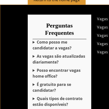
to
the
home
Vagas
page
Perguntas
Vagas
Frequentes
Vagas
Como posso me
Vagas
candidatar a vagas?
Vagas
As vagas são atualizadas
diariamente?
Posso encontrar vagas
home office?
É gratuito para se
candidatar?
Quais tipos de contrato
estão disponíveis?