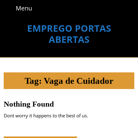
Skip
Menu
Menu
to
content
Skip
EMPREGO PORTAS
to
ABERTAS
content
Tag:
Vaga de Cuidador
Nothing Found
Dont worry it happens to the best of us.