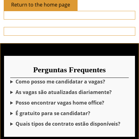
Return
Return to the home page
to
the
home
page
Perguntas Frequentes
Como posso me candidatar a vagas?
As vagas são atualizadas diariamente?
Posso encontrar vagas home office?
É gratuito para se candidatar?
Quais tipos de contrato estão disponíveis?