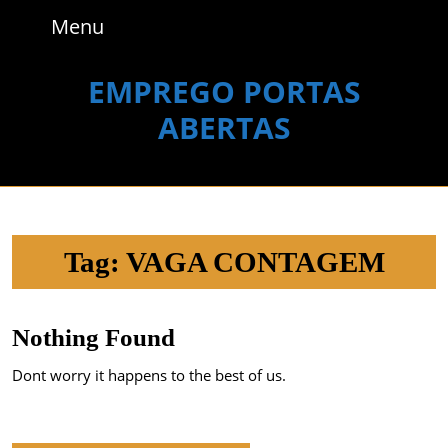
Skip
Menu
Menu
to
content
Skip
EMPREGO PORTAS
to
ABERTAS
content
Tag:
VAGA CONTAGEM
Nothing Found
Dont worry it happens to the best of us.