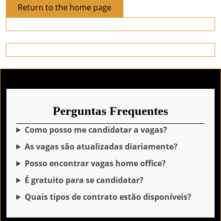
Return
Return to the home page
to
the
home
page
Perguntas Frequentes
Como posso me candidatar a vagas?
As vagas são atualizadas diariamente?
Posso encontrar vagas home office?
É gratuito para se candidatar?
Quais tipos de contrato estão disponíveis?