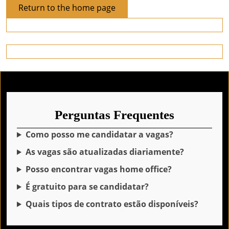
Return
Return to the home page
to
the
home
page
Perguntas Frequentes
Como posso me candidatar a vagas?
As vagas são atualizadas diariamente?
Posso encontrar vagas home office?
É gratuito para se candidatar?
Quais tipos de contrato estão disponíveis?