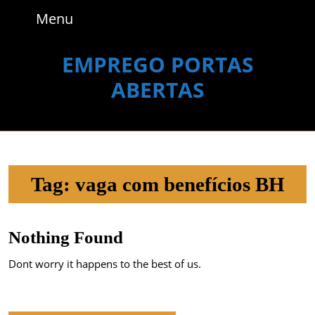
Skip
Menu
Menu
to
content
Skip
EMPREGO PORTAS
to
ABERTAS
content
Tag:
vaga com benefícios BH
Nothing Found
Dont worry it happens to the best of us.