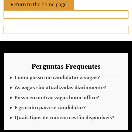
Return
Return to the home page
to
the
home
page
Perguntas Frequentes
Como posso me candidatar a vagas?
As vagas são atualizadas diariamente?
Posso encontrar vagas home office?
É gratuito para se candidatar?
Quais tipos de contrato estão disponíveis?