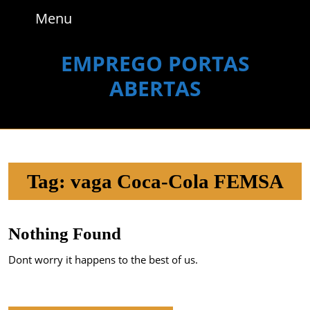
Skip
Menu
Menu
to
content
Skip
EMPREGO PORTAS
to
ABERTAS
content
Tag:
vaga Coca-Cola FEMSA
Nothing Found
Dont worry it happens to the best of us.