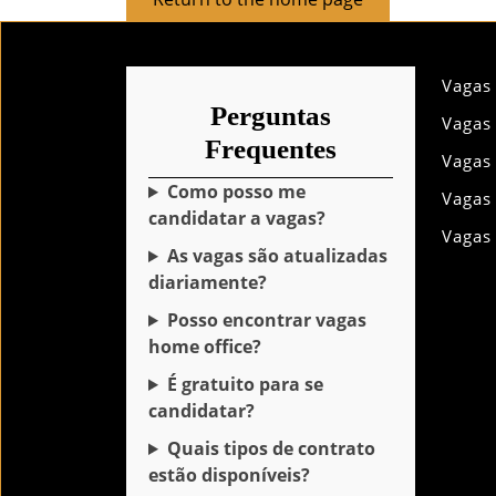
to
the
home
Vagas
page
Perguntas
Vagas
Frequentes
Vagas
Como posso me
Vagas
candidatar a vagas?
Vagas
As vagas são atualizadas
diariamente?
Posso encontrar vagas
home office?
É gratuito para se
candidatar?
Quais tipos de contrato
estão disponíveis?