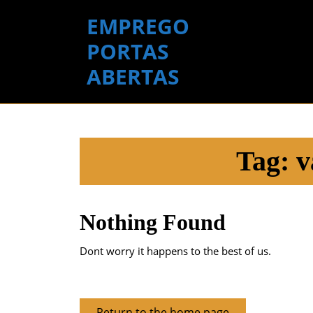
Skip
EMPREGO
to
content
PORTAS
Skip
ABERTAS
to
content
Tag:
v
Nothing Found
Dont worry it happens to the best of us.
Return
Return to the home page