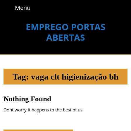
Skip
Menu
Menu
to
content
Skip
EMPREGO PORTAS
to
ABERTAS
content
Tag:
vaga clt higienização bh
Nothing Found
Dont worry it happens to the best of us.