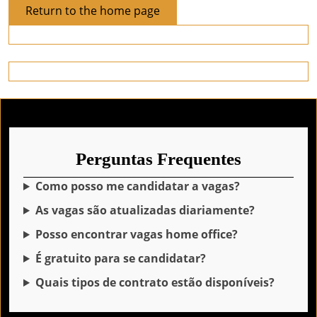
Return
Return to the home page
to
the
home
page
Perguntas Frequentes
Como posso me candidatar a vagas?
As vagas são atualizadas diariamente?
Posso encontrar vagas home office?
É gratuito para se candidatar?
Quais tipos de contrato estão disponíveis?