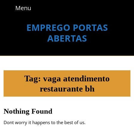
Skip
Menu
Menu
to
content
Skip
EMPREGO PORTAS
to
ABERTAS
content
Tag:
vaga atendimento
restaurante bh
Nothing Found
Dont worry it happens to the best of us.