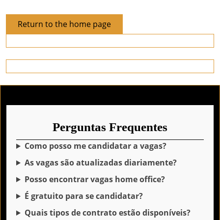
Return
Return to the home page
to
the
home
page
Perguntas Frequentes
Como posso me candidatar a vagas?
As vagas são atualizadas diariamente?
Posso encontrar vagas home office?
É gratuito para se candidatar?
Quais tipos de contrato estão disponíveis?