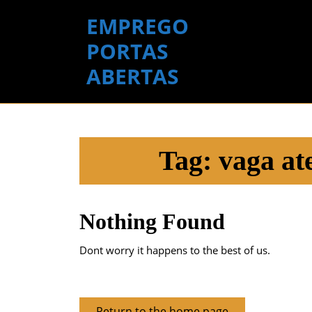
Skip
EMPREGO
to
content
PORTAS
Skip
ABERTAS
to
content
Tag:
vaga at
Nothing Found
Dont worry it happens to the best of us.
Return
Return to the home page