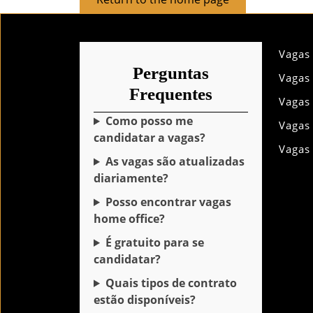
to
the
home
Vagas
page
Perguntas
Vagas
Frequentes
Vagas
Como posso me
Vagas
candidatar a vagas?
Vagas
As vagas são atualizadas
diariamente?
Posso encontrar vagas
home office?
É gratuito para se
candidatar?
Quais tipos de contrato
estão disponíveis?