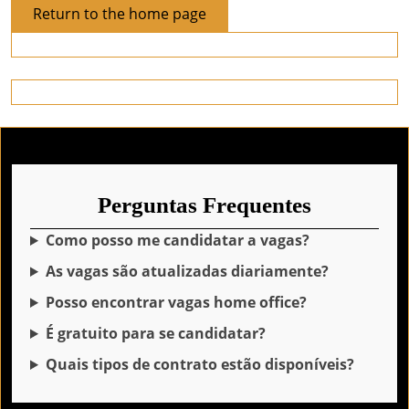
Return
Return to the home page
to
the
home
page
Perguntas Frequentes
Como posso me candidatar a vagas?
As vagas são atualizadas diariamente?
Posso encontrar vagas home office?
É gratuito para se candidatar?
Quais tipos de contrato estão disponíveis?