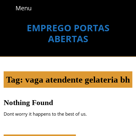
Skip
Menu
Menu
to
content
Skip
EMPREGO PORTAS
to
ABERTAS
content
Tag:
vaga atendente gelateria bh
Nothing Found
Dont worry it happens to the best of us.