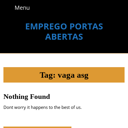
Skip
Menu
Menu
to
content
Skip
EMPREGO PORTAS
to
ABERTAS
content
Tag:
vaga asg
Nothing Found
Dont worry it happens to the best of us.