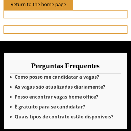
Return
Return to the home page
to
the
home
page
Perguntas Frequentes
Como posso me candidatar a vagas?
As vagas são atualizadas diariamente?
Posso encontrar vagas home office?
É gratuito para se candidatar?
Quais tipos de contrato estão disponíveis?