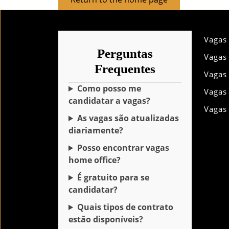
to
the
home
Vagas
page
Perguntas
Vagas
Frequentes
Vagas
Como posso me
Vagas
candidatar a vagas?
Vagas
As vagas são atualizadas
diariamente?
Posso encontrar vagas
home office?
É gratuito para se
candidatar?
Quais tipos de contrato
estão disponíveis?