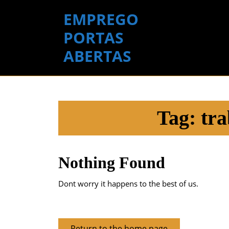
Skip
EMPREGO
to
content
PORTAS
Skip
ABERTAS
to
content
Tag:
tra
Nothing Found
Dont worry it happens to the best of us.
Return
Return to the home page