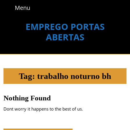
Skip
Menu
Menu
to
content
Skip
EMPREGO PORTAS
to
ABERTAS
content
Tag:
trabalho noturno bh
Nothing Found
Dont worry it happens to the best of us.