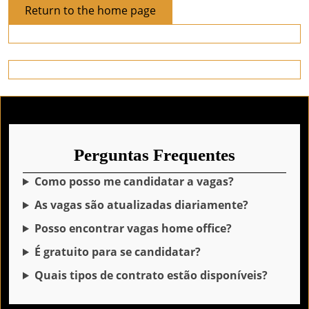
Return
Return to the home page
to
the
home
page
Perguntas Frequentes
Como posso me candidatar a vagas?
As vagas são atualizadas diariamente?
Posso encontrar vagas home office?
É gratuito para se candidatar?
Quais tipos de contrato estão disponíveis?