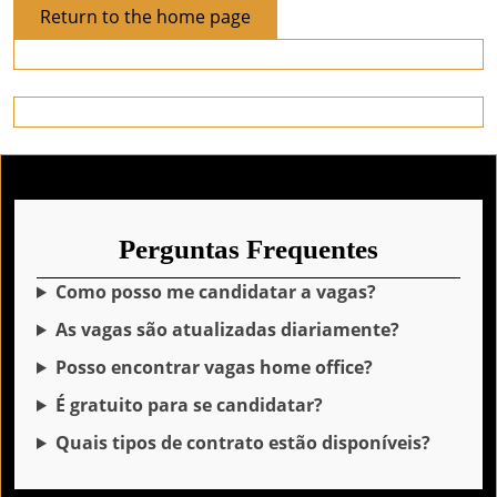
Return
Return to the home page
to
the
home
page
Perguntas Frequentes
Como posso me candidatar a vagas?
As vagas são atualizadas diariamente?
Posso encontrar vagas home office?
É gratuito para se candidatar?
Quais tipos de contrato estão disponíveis?