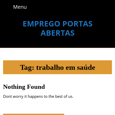
Skip
Menu
Menu
to
content
Skip
EMPREGO PORTAS
to
ABERTAS
content
Tag:
trabalho em saúde
Nothing Found
Dont worry it happens to the best of us.