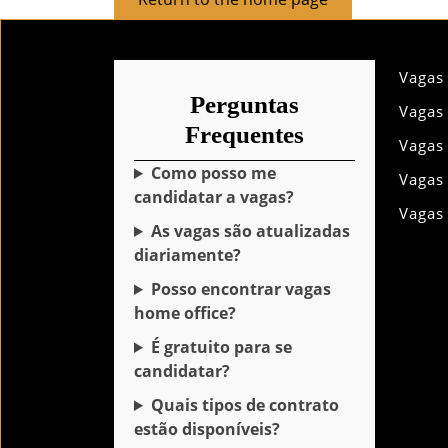
to
the
home
Vagas
page
Perguntas
Vagas
Frequentes
Vagas
Como posso me
Vagas
candidatar a vagas?
Vagas
As vagas são atualizadas
diariamente?
Posso encontrar vagas
home office?
É gratuito para se
candidatar?
Quais tipos de contrato
estão disponíveis?