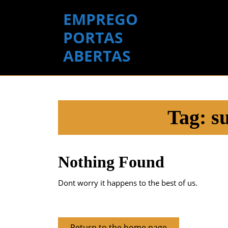
Skip
EMPREGO
to
content
PORTAS
Skip
ABERTAS
to
content
Tag:
s
Nothing Found
Dont worry it happens to the best of us.
Return
Return to the home page