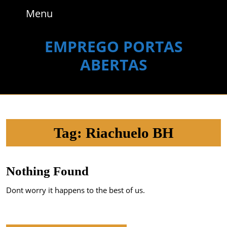
Skip
Menu
Menu
to
content
Skip
EMPREGO PORTAS
to
ABERTAS
content
Tag:
Riachuelo BH
Nothing Found
Dont worry it happens to the best of us.