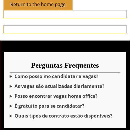
Return
Return to the home page
to
the
home
page
Perguntas Frequentes
Como posso me candidatar a vagas?
As vagas são atualizadas diariamente?
Posso encontrar vagas home office?
É gratuito para se candidatar?
Quais tipos de contrato estão disponíveis?