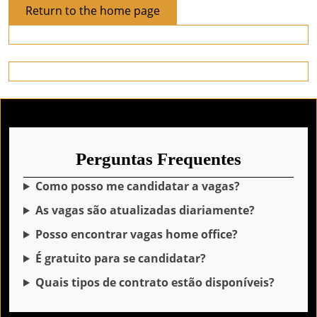
Return
Return to the home page
to
the
home
page
Perguntas Frequentes
Como posso me candidatar a vagas?
As vagas são atualizadas diariamente?
Posso encontrar vagas home office?
É gratuito para se candidatar?
Quais tipos de contrato estão disponíveis?