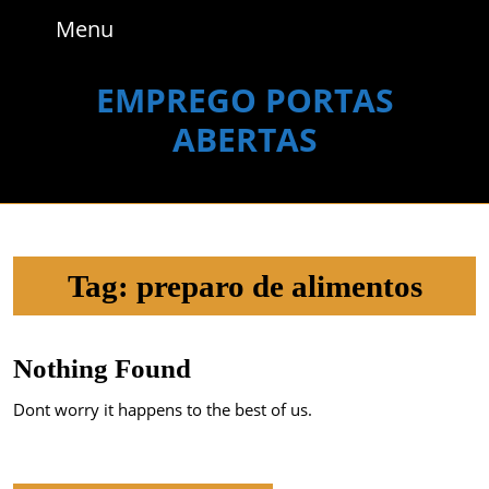
Skip
Menu
Menu
to
content
Skip
EMPREGO PORTAS
to
ABERTAS
content
Tag:
preparo de alimentos
Nothing Found
Dont worry it happens to the best of us.