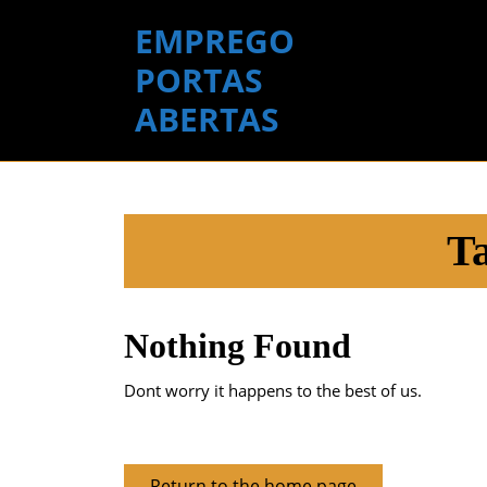
Skip
EMPREGO
to
content
PORTAS
Skip
ABERTAS
to
content
T
Nothing Found
Dont worry it happens to the best of us.
Return
Return to the home page