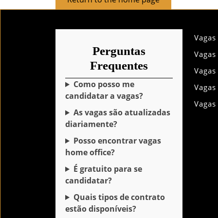
to
the
home
Vagas
page
Perguntas
Vagas
Frequentes
Vagas
Como posso me
Vagas
candidatar a vagas?
Vagas
As vagas são atualizadas
diariamente?
Posso encontrar vagas
home office?
É gratuito para se
candidatar?
Quais tipos de contrato
estão disponíveis?