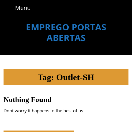
Skip
Menu
Menu
to
content
Skip
EMPREGO PORTAS
to
ABERTAS
content
Tag:
Outlet-SH
Nothing Found
Dont worry it happens to the best of us.