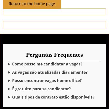
Return
Return to the home page
to
the
home
page
Perguntas Frequentes
Como posso me candidatar a vagas?
As vagas são atualizadas diariamente?
Posso encontrar vagas home office?
É gratuito para se candidatar?
Quais tipos de contrato estão disponíveis?