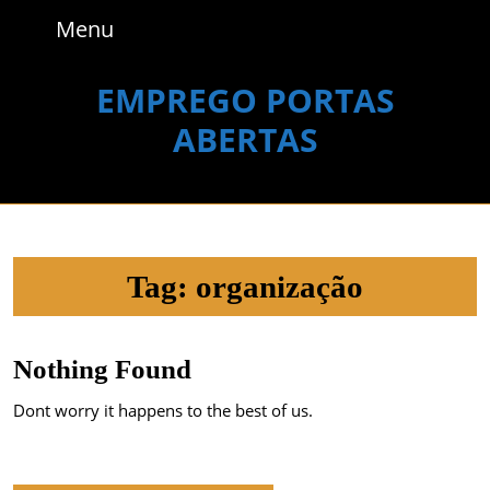
Skip
Menu
Menu
to
content
Skip
EMPREGO PORTAS
to
ABERTAS
content
Tag:
organização
Nothing Found
Dont worry it happens to the best of us.