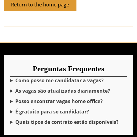
Return
Return to the home page
to
the
home
page
Perguntas Frequentes
Como posso me candidatar a vagas?
As vagas são atualizadas diariamente?
Posso encontrar vagas home office?
É gratuito para se candidatar?
Quais tipos de contrato estão disponíveis?