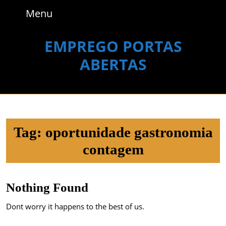
Skip
Menu
Menu
to
content
Skip
EMPREGO PORTAS
to
ABERTAS
content
Tag:
oportunidade gastronomia
contagem
Nothing Found
Dont worry it happens to the best of us.