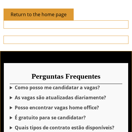
Return
Return to the home page
to
the
home
page
Perguntas Frequentes
Como posso me candidatar a vagas?
As vagas são atualizadas diariamente?
Posso encontrar vagas home office?
É gratuito para se candidatar?
Quais tipos de contrato estão disponíveis?