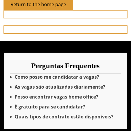
Return
Return to the home page
to
the
home
page
Perguntas Frequentes
Como posso me candidatar a vagas?
As vagas são atualizadas diariamente?
Posso encontrar vagas home office?
É gratuito para se candidatar?
Quais tipos de contrato estão disponíveis?