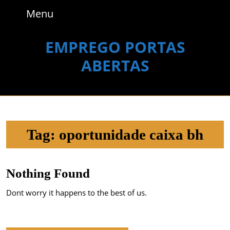
Skip
Menu
Menu
to
content
Skip
EMPREGO PORTAS
to
ABERTAS
content
Tag:
oportunidade caixa bh
Nothing Found
Dont worry it happens to the best of us.