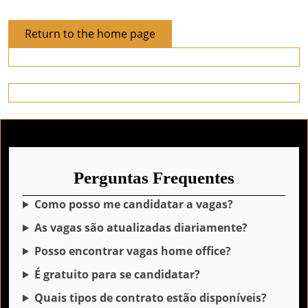
Return
Return to the home page
to
the
home
page
Perguntas Frequentes
Como posso me candidatar a vagas?
As vagas são atualizadas diariamente?
Posso encontrar vagas home office?
É gratuito para se candidatar?
Quais tipos de contrato estão disponíveis?