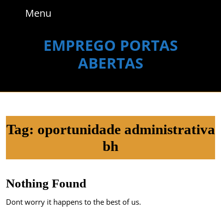
Skip
Menu
Menu
to
content
Skip
EMPREGO PORTAS
to
ABERTAS
content
Tag:
oportunidade administrativa
bh
Nothing Found
Dont worry it happens to the best of us.