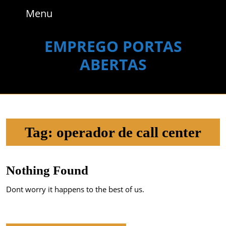
Skip
Menu
Menu
to
content
Skip
EMPREGO PORTAS
to
ABERTAS
content
Tag:
operador de call center
Nothing Found
Dont worry it happens to the best of us.