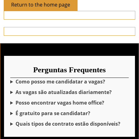
Return
Return to the home page
to
the
home
page
Perguntas Frequentes
Como posso me candidatar a vagas?
As vagas são atualizadas diariamente?
Posso encontrar vagas home office?
É gratuito para se candidatar?
Quais tipos de contrato estão disponíveis?