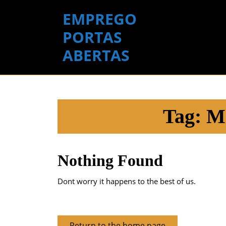
Skip
EMPREGO
to
content
PORTAS
Skip
ABERTAS
to
content
Tag:
Mi
Nothing Found
Dont worry it happens to the best of us.
Return
Return to the home page