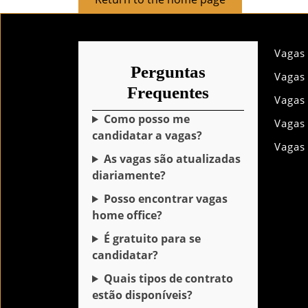
to
the
home
Vagas
page
Perguntas
Vagas
Frequentes
Vagas
Como posso me
Vagas
candidatar a vagas?
Vagas
As vagas são atualizadas
diariamente?
Posso encontrar vagas
home office?
É gratuito para se
candidatar?
Quais tipos de contrato
estão disponíveis?