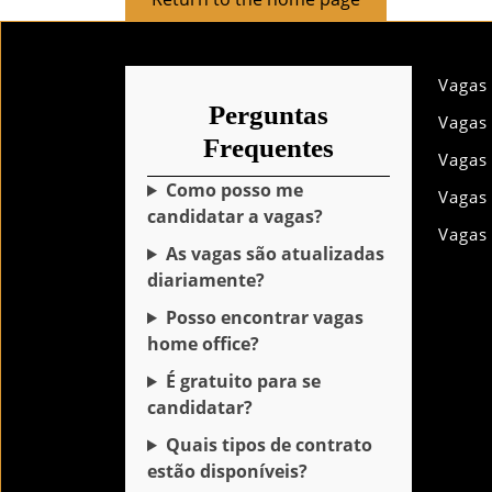
to
the
home
Vagas
page
Perguntas
Vagas
Frequentes
Vagas
Como posso me
Vagas
candidatar a vagas?
Vagas
As vagas são atualizadas
diariamente?
Posso encontrar vagas
home office?
É gratuito para se
candidatar?
Quais tipos de contrato
estão disponíveis?