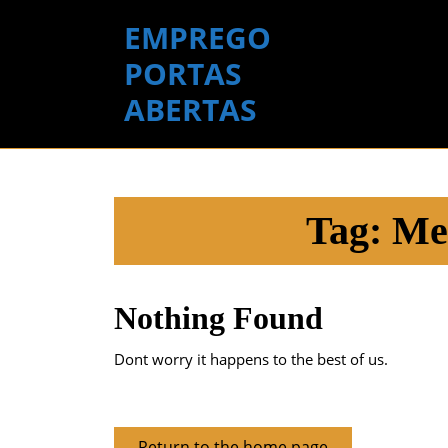
Skip
EMPREGO
to
content
PORTAS
Skip
ABERTAS
to
content
Tag:
Me
Nothing Found
Dont worry it happens to the best of us.
Return
Return to the home page