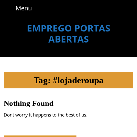
Skip
Menu
Menu
to
content
Skip
EMPREGO PORTAS
to
ABERTAS
content
Tag:
#lojaderoupa
Nothing Found
Dont worry it happens to the best of us.