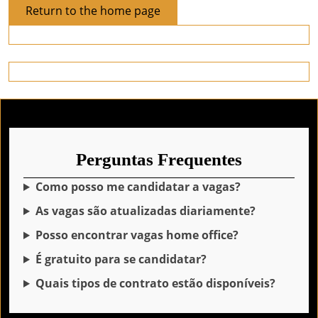
Return
Return to the home page
to
the
home
page
Perguntas Frequentes
Como posso me candidatar a vagas?
As vagas são atualizadas diariamente?
Posso encontrar vagas home office?
É gratuito para se candidatar?
Quais tipos de contrato estão disponíveis?