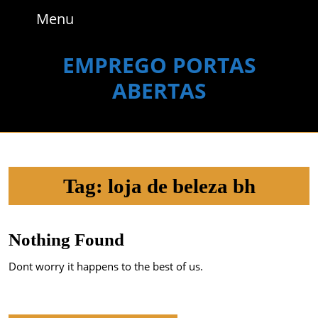
Skip
Menu
Menu
to
content
Skip
EMPREGO PORTAS
to
ABERTAS
content
Tag:
loja de beleza bh
Nothing Found
Dont worry it happens to the best of us.