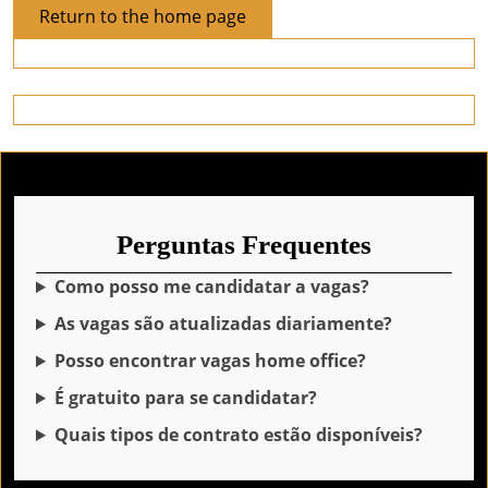
Return
Return to the home page
to
the
home
page
Perguntas Frequentes
Como posso me candidatar a vagas?
As vagas são atualizadas diariamente?
Posso encontrar vagas home office?
É gratuito para se candidatar?
Quais tipos de contrato estão disponíveis?