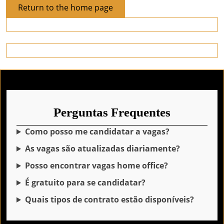
Return
Return to the home page
to
the
home
page
Perguntas Frequentes
Como posso me candidatar a vagas?
As vagas são atualizadas diariamente?
Posso encontrar vagas home office?
É gratuito para se candidatar?
Quais tipos de contrato estão disponíveis?