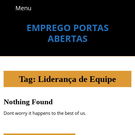
Skip
Menu
Menu
to
content
Skip
EMPREGO PORTAS
to
ABERTAS
content
Tag:
Liderança de Equipe
Nothing Found
Dont worry it happens to the best of us.