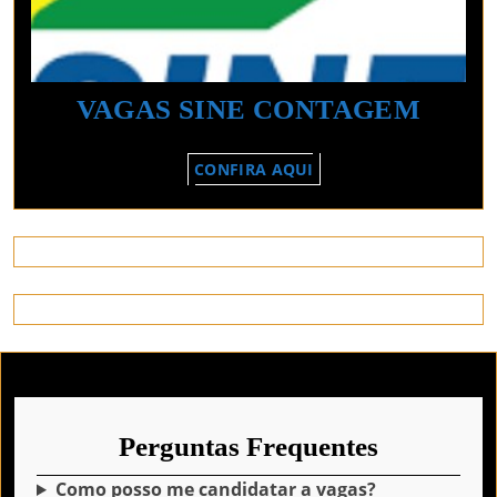
VAGA
VAGAS SINE CONTAGEM
SINE
CONFIRA
CONFIRA AQUI
CON
AQUI
Perguntas Frequentes
Como posso me candidatar a vagas?