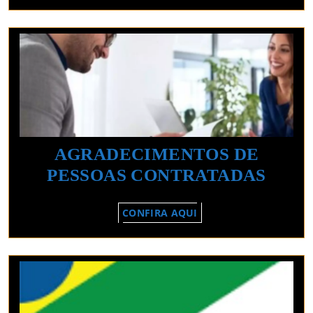
DE
BH
E
REGIAO
AGRADECIMENTOS DE
AGR
PESSOAS CONTRATADAS
DE
CONFIRA
CONFIRA AQUI
PESS
AQUI
CON