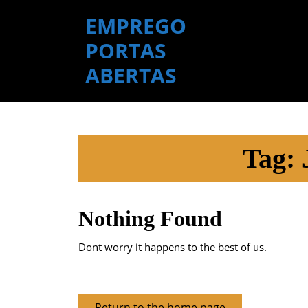
Skip
EMPREGO
to
content
PORTAS
Skip
ABERTAS
to
content
Tag:
Nothing Found
Dont worry it happens to the best of us.
Return
Return to the home page