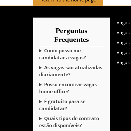
to
the
home
Vagas
page
Perguntas
Vagas
Frequentes
Vagas
Como posso me
Vagas
candidatar a vagas?
Vagas
As vagas são atualizadas
diariamente?
Posso encontrar vagas
home office?
É gratuito para se
candidatar?
Quais tipos de contrato
estão disponíveis?