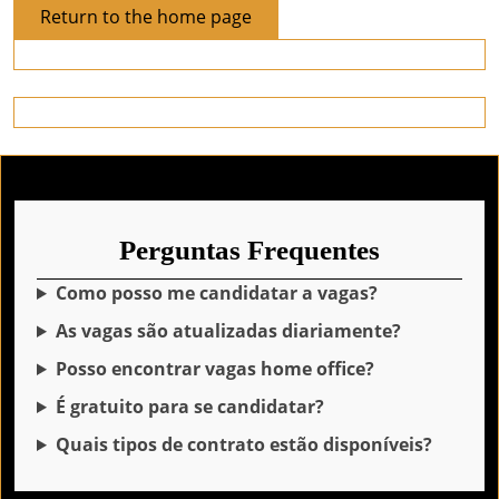
Return
Return to the home page
to
the
home
page
Perguntas Frequentes
Como posso me candidatar a vagas?
As vagas são atualizadas diariamente?
Posso encontrar vagas home office?
É gratuito para se candidatar?
Quais tipos de contrato estão disponíveis?