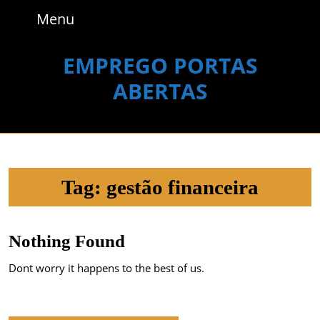
Skip
Menu
Menu
to
content
Skip
EMPREGO PORTAS
to
ABERTAS
content
Tag:
gestão financeira
Nothing Found
Dont worry it happens to the best of us.