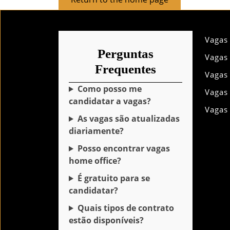
to
the
home
Vagas
page
Perguntas
Vagas
Frequentes
Vagas
Como posso me
Vagas
candidatar a vagas?
Vagas
As vagas são atualizadas
diariamente?
Posso encontrar vagas
home office?
É gratuito para se
candidatar?
Quais tipos de contrato
estão disponíveis?