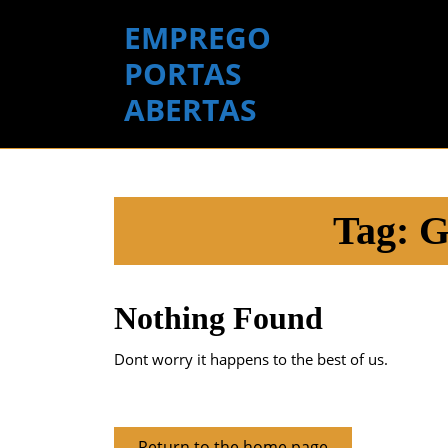
Skip
EMPREGO
to
content
PORTAS
Skip
ABERTAS
to
content
Tag:
G
Nothing Found
Dont worry it happens to the best of us.
Return
Return to the home page