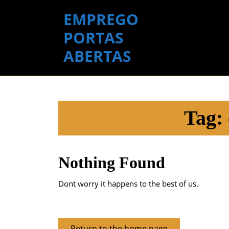
Skip
EMPREGO
to
content
PORTAS
Skip
ABERTAS
to
content
Tag:
Nothing Found
Dont worry it happens to the best of us.
Return
Return to the home page