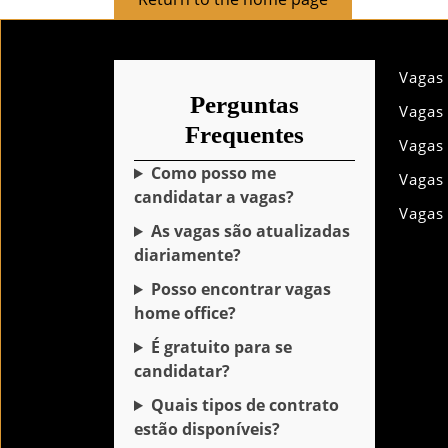
to
the
home
Vagas
page
Perguntas
Vagas
Frequentes
Vagas
Como posso me
Vagas
candidatar a vagas?
Vagas
As vagas são atualizadas
diariamente?
Posso encontrar vagas
home office?
É gratuito para se
candidatar?
Quais tipos de contrato
estão disponíveis?