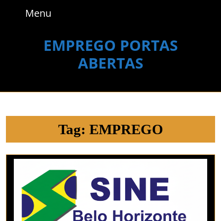
Skip
Menu
Menu
to
content
Skip
EMPREGO PORTAS
to
ABERTAS
content
Tag:
EMPREGO