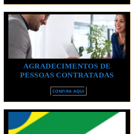
DE
BH
E
REGIAO
AGRADECIMENTOS DE
AGR
PESSOAS CONTRATADAS
DE
CONFIRA
CONFIRA AQUI
PESS
AQUI
CON