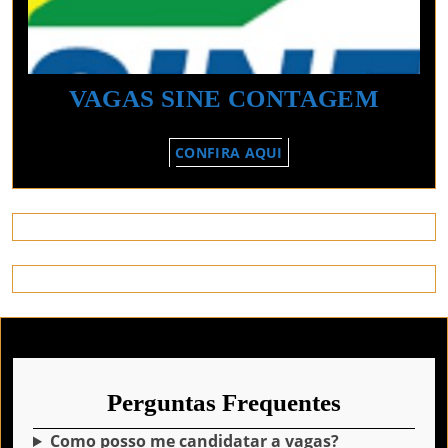
VAGA
VAGAS SINE CONTAGEM
SINE
CONFIRA
CONFIRA AQUI
CON
AQUI
Perguntas Frequentes
Como posso me candidatar a vagas?