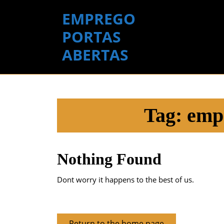
Skip
EMPREGO
to
content
PORTAS
Skip
ABERTAS
to
content
Tag:
emp
Nothing Found
Dont worry it happens to the best of us.
Return
Return to the home page