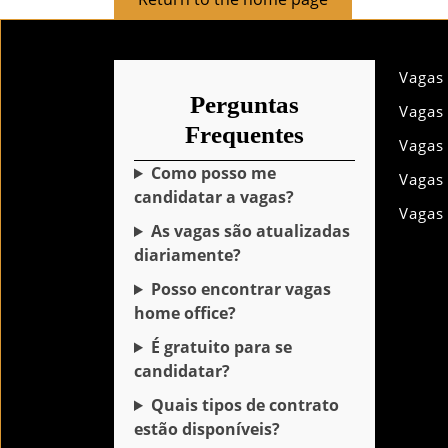
to
the
home
Vagas
page
Perguntas
Vagas
Frequentes
Vagas
Como posso me
Vagas
candidatar a vagas?
Vagas
As vagas são atualizadas
diariamente?
Posso encontrar vagas
home office?
É gratuito para se
candidatar?
Quais tipos de contrato
estão disponíveis?