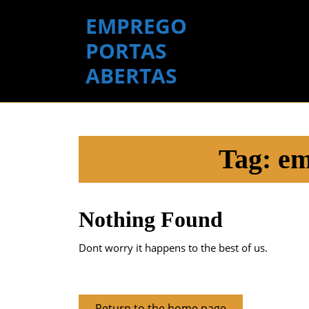
Skip
EMPREGO
to
content
PORTAS
Skip
ABERTAS
to
content
Tag:
em
Nothing Found
Dont worry it happens to the best of us.
Return
Return to the home page