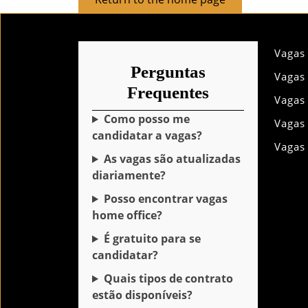
to
the
home
Vagas
page
Perguntas
Vagas
Frequentes
Vagas
Como posso me
Vagas
candidatar a vagas?
Vagas
As vagas são atualizadas
diariamente?
Posso encontrar vagas
home office?
É gratuito para se
candidatar?
Quais tipos de contrato
estão disponíveis?