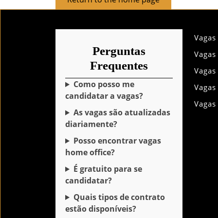
to
the
home
Vagas
page
Perguntas
Vagas
Frequentes
Vagas
Como posso me
Vagas
candidatar a vagas?
Vagas
As vagas são atualizadas
diariamente?
Posso encontrar vagas
home office?
É gratuito para se
candidatar?
Quais tipos de contrato
estão disponíveis?