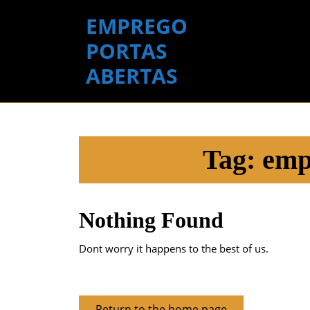
Skip
EMPREGO
to
content
PORTAS
Skip
ABERTAS
to
content
Tag:
emp
Nothing Found
Dont worry it happens to the best of us.
Return
Return to the home page