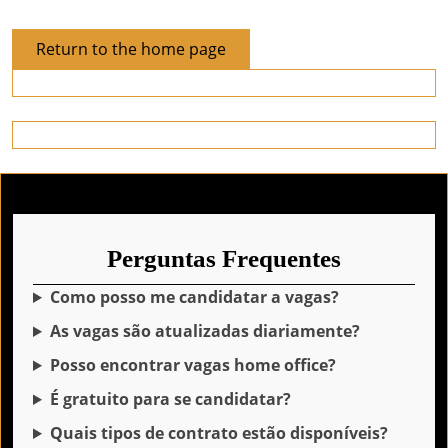
Return
Return to the home page
to
the
home
page
Perguntas Frequentes
Como posso me candidatar a vagas?
As vagas são atualizadas diariamente?
Posso encontrar vagas home office?
É gratuito para se candidatar?
Quais tipos de contrato estão disponíveis?