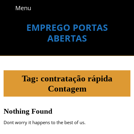
Skip
Menu
Menu
to
content
Skip
EMPREGO PORTAS
to
ABERTAS
content
Tag:
contratação rápida
Contagem
Nothing Found
Dont worry it happens to the best of us.