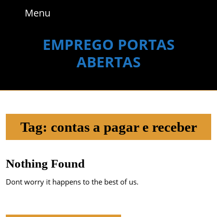
Skip
Menu
Menu
to
content
Skip
EMPREGO PORTAS
to
ABERTAS
content
Tag:
contas a pagar e receber
Nothing Found
Dont worry it happens to the best of us.