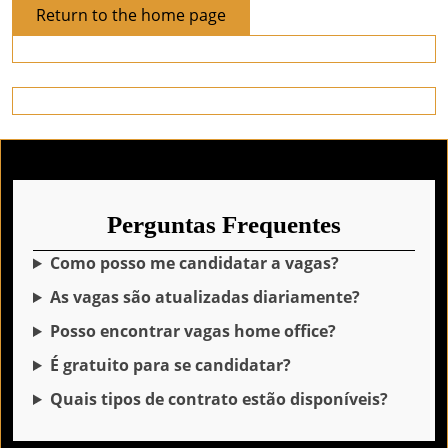
Return
Return to the home page
to
the
home
page
Perguntas Frequentes
Como posso me candidatar a vagas?
As vagas são atualizadas diariamente?
Posso encontrar vagas home office?
É gratuito para se candidatar?
Quais tipos de contrato estão disponíveis?